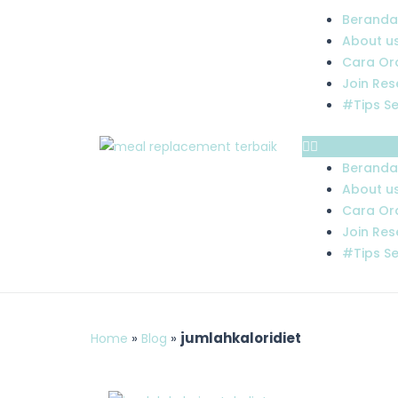
Skip
Menu
Beranda
to
About u
content
Cara Or
Join Res
#Tips S
Beranda
About u
Cara Or
Join Res
#Tips S
»
»
jumlahkaloridiet
Home
Blog