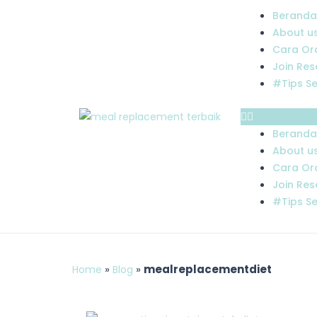
Skip
Menu
Beranda
to
About u
content
Cara Or
Join Res
#Tips S
Beranda
About u
Cara Or
Join Res
#Tips S
»
»
mealreplacementdiet
Home
Blog