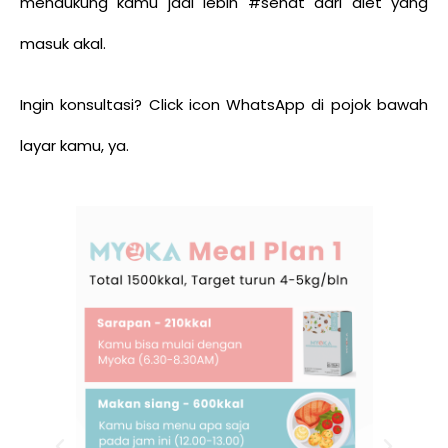
mendukung kamu jadi lebih #sehat dari diet yang
masuk akal.
Ingin konsultasi? Click icon WhatsApp di pojok bawah
layar kamu, ya.
P
N