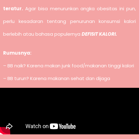
teratur.
Agar bisa menurunkan angka obesitas ini pun,
perlu kesadaran tentang penurunan konsumsi kalori
berlebih atau bahasa populernya
DEFISIT KALORI.
Rumusnya:
– BB naik? Karena makan junk food/makanan tinggi kalori
– BB turun? Karena makanan sehat dan dijaga