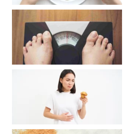
3 
Ut
Pe
Be
Ba
Na
Me
Su
Di
9 
Di
un
Pe
A
La
Tip