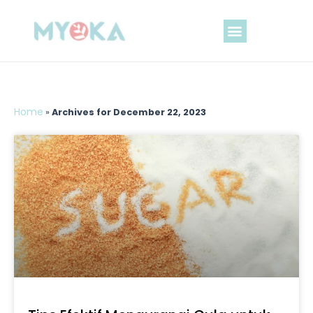
Skip
Menu
to
content
Home
»
Archives for December 22, 2023