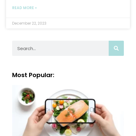
READ MORE »
December 22, 2023
Search
Most Popular:
Ap
Ka
Ma
da
Ka
Ke